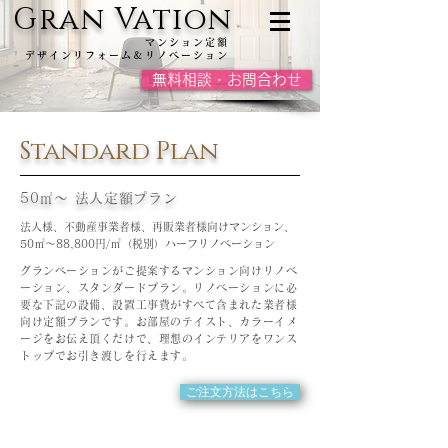
Gran Vation
マンション定額
デザインリフォーム＆リノベーション
無料相談・お問合わせ
Standard Plan
50㎡～ 法人定額プラン
法人様、不動産事業者様、再販業者様向けマンション、
50㎡～88,800円/㎡（税別）ハーフリノベーション
グランベーションがご提案するマンション向けリノベ
ーション、スタンダードプラン。リノベーションに必
要な下記の設備、設置工事費がすべて含まれた業者様
向け定額プランです。お部屋のテイスト、カラーイメ
ージをお伝え頂くだけで、理想のインテリアをワンス
トップでお引き渡しを行えます。
ご注文方法はこちら