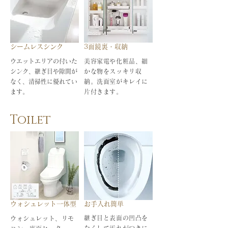
シームレスシンク
3面鏡裏・収納
ウエットエリアの付いた
美容家電や化粧品、細
シンク、継ぎ目や隙間が
かな物をスッキリ収
なく、清掃性に優れてい
納。洗面室がキレイに
ます。
片付きます。
Toilet
ウォシュレット一体型
お手入れ簡単
継ぎ目と表面の凹凸を
ウォシュレット、リモ