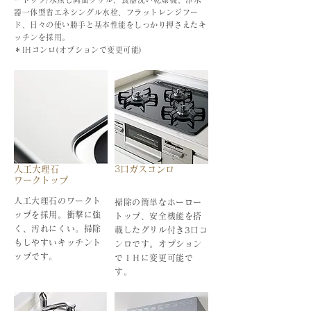
器一体型省エネシングル水栓、フラットレンジフー
ド、日々の使い勝手と基本性能をしっかり押さえたキ
ッチンを採用。
＊IHコンロ(オプションで変更可能)
人工大理石
3口ガスコンロ
ワークトップ
人工大理石のワークト
掃除の簡単なホーロー
ップを採用。衝撃に強
トップ、安全機能を搭
く、汚れにくい。掃除
載したグリル付き3口コ
もしやすいキッチント
ンロです。
オプション
ップです。
でＩＨに変更可能で
す。