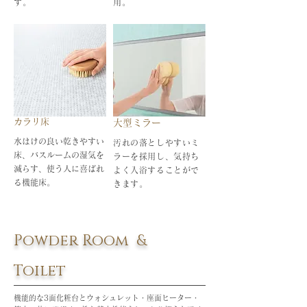
す。
用。
カラリ床
大型ミラー
水はけの良い乾きやすい
汚れの落としやすいミ
床、バスルームの湿気を
ラーを採用し、気持ち
減らす、使う人に喜ばれ
よく入浴することがで
る機能床。
きます。
Powder Room &
Toilet
機能的な3面化粧台とウォシュレット・座面ヒーター・