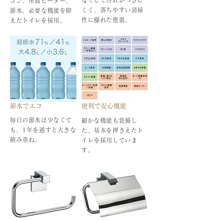
なくして汚れがつきに
コン、座面ヒーター、
くく、落ちやすい清掃
節水、必要な機能を抑
性に優れた便器。
えたトイレを採用。
節水でエコ
便利で安心機能
毎日の節水は少なくて
細かな機能も装備し
も、1年を通すと大きな
た、基本を
押さえたト
積み重ね。
イレを採用していま
す。