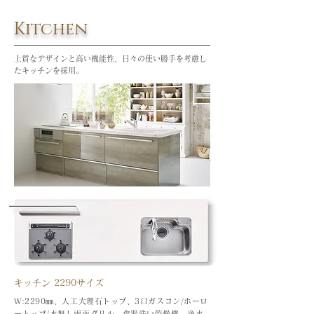
Kitchen
上質なデザインと高い機能性、日々の使い勝手を考慮し
たキッチンを採用。
キッチン 2290サイズ
W:2290㎜、人工大理石トップ、3口ガスコン/
ホーロ
ートップ/水無し両面グリル、食器洗い乾燥機、浄水