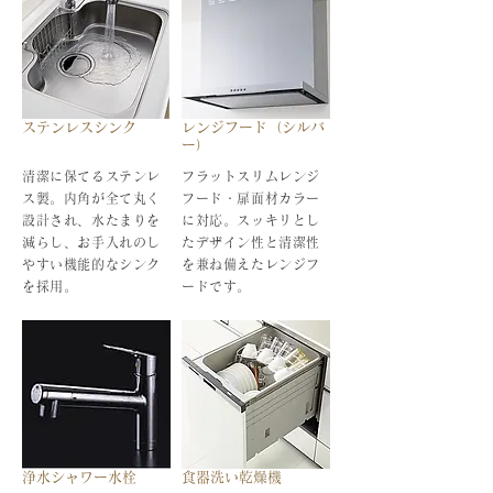
ステンレスシンク
レンジフード（シルバ
ー）
清潔に保てるステンレ
フラットスリムレンジ
ス製。内角が全て丸く
フード・扉面材カラー
設計され、水たまりを
に対応。スッキリとし
減らし、お手入れのし
たデザイン性と清潔性
やすい機能的なシンク
を兼ね備えたレンジフ
を採用。
ードです。
浄水シャワー水栓
食器洗い乾燥機