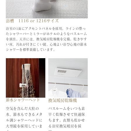
浴槽 1116 or 1216サイズ
浴室の1面にアクセントパネルを採用。ラインの整っ
たシャワーバーとミラーがホテルのようなバスルーム
を演出。天井には、換気暖房乾燥機を完備。乾きやす
い床、汚れが付きにくい鏡、心地よい浴び心地の節水
シャワーを標準装備しています。
節水シャワーヘッド
換気暖房乾燥機
空気を含んだ大粒の
バスルームをいつも素
水、節水もできるメタ
早く乾燥させて快適保
ル調シャワーヘッドに
ちます。衣類も乾かせ
大型鏡を採用していま
る浴室換気暖房を採